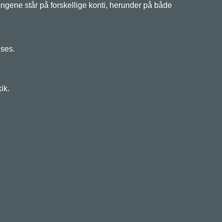
gene står på forskellige konti, herunder på både
øses.
kik.