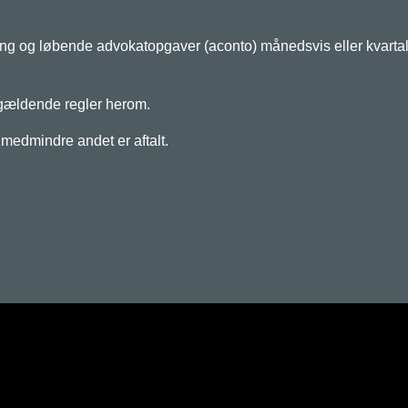
og løbende advokatopgaver (aconto) månedsvis eller kvartalsvis 
gældende regler herom.
 medmindre andet er aftalt.