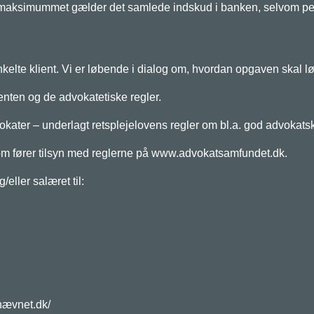
smaksimummet gælder det samlede indskud i banken, selvom pen
lte klient. Vi er løbende i dialog om, hvordan opgaven skal l
nten og de advokatetiske regler.
ater – underlagt retsplejelovens regler om bl.a. god advokats
om fører tilsyn med reglerne på www.advokatsamfundet.dk.
eller salæret til:
nævnet.dk/