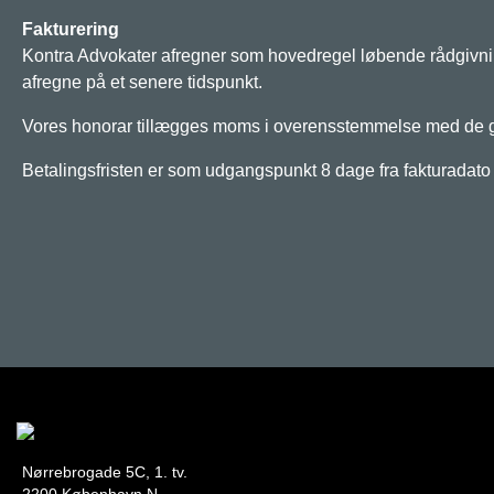
Fakturering
Kontra Advokater afregner som hovedregel løbende rådgivning 
afregne på et senere tidspunkt.
Vores honorar tillægges moms i overensstemmelse med de 
Betalingsfristen er som udgangspunkt 8 dage fra fakturadato
Nørrebrogade 5C, 1. tv.