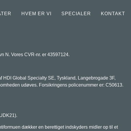
ATER
HVEM ER VI
SPECIALER
KONTAKT
avn N. Vores CVR-nr. er 43597124.
l af HDI Global Specialty SE, Tyskland, Langebrogade 3F,
ksomheden udøves. Forsikringens policenummer er: C50613.
KUDK21).
tiformuen dækker en berettiget indskyders midler op til et