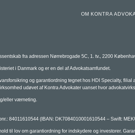
OM KONTRA ADVOK
ressentskab fra adressen Nørrebrogade 5C, 1. tv., 2200 Københ
isteriet i Danmark og er en del af Advokatsamfundet.
varsforsikring og garantiordning tegnet hos HDI Specialty, filia
irksomhed udøvet af Kontra Advokater uanset hvor advokatvir
g/eller værneting.
kontonr.: 84011610544 (IBAN: DK7084010001610544 – Swift: ME
old til lov om garantiordning for indskydere og investorer. Garan