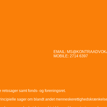
EMAIL: MS@KONTRAADVOK
MOBILE: 2714 6397
le retssager samt fonds- og foreningsret.
re principielle sager om blandt andet menneskerettighedskrænkels