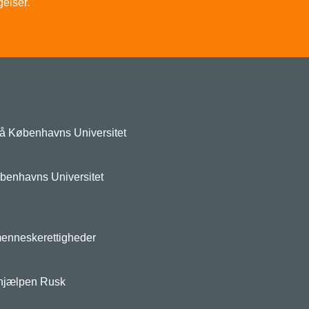
elser.
 på Københavns Universitet
øbenhavns Universitet
enneskerettigheder
tshjælpen Rusk