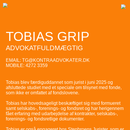
TOBIAS GRIP
ADVOKATFULDMÆGTIG
EMAIL: TG@KONTRAADVOKATER.DK
MOBILE: 4272 3359
Tobias blev færdiguddannet som jurist i juni 2025 og
afsluttede studiet med et speciale om tilsynet med fonde,
som ikke er omfattet af fondslovene.
Tobias har hovedsageligt beskæftiget sig med formueret
samt selskabs-, forenings- og fondsret og har herigennem
fået erfaring med udarbejdelse af kontrakter, selskabs-,
forenings- og fondsretlige dokumenter.
Tobias er også engageret hos Stenbroens Jurister, som er